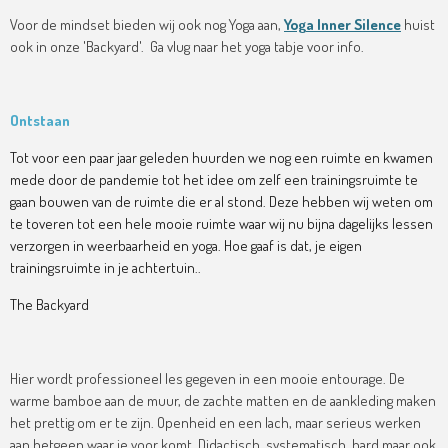
Voor de mindset bieden wij ook nog Yoga aan,
Yoga Inner Silence
huist
ook in onze 'Backyard'. Ga vlug naar het yoga tabje voor info.
Ontstaan
Tot voor een paar jaar geleden huurden we nog een ruimte en kwamen
mede door de pandemie tot het idee om zelf een trainingsruimte te
gaan bouwen van de ruimte die er al stond. Deze hebben wij weten om
te toveren tot een hele mooie ruimte waar wij nu bijna dagelijks lessen
verzorgen in weerbaarheid en yoga. Hoe gaaf is dat, je eigen
trainingsruimte in je achtertuin..
The Backyard
Hier wordt professioneel les gegeven in een mooie entourage. De
warme bamboe aan de muur, de zachte matten en de aankleding maken
het prettig om er te zijn. Openheid en een lach, maar serieus werken
aan hetgeen waar je voor komt. Didactisch, systematisch, hard maar ook