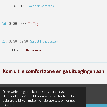
20.30 - 21.30
Weapon Combat ACT
Vrij
09.30 - 10.45
Yin Yoga
Zat
08.30 - 09.30
Street Fight System
10.00 - 11.15
Hatha Yoga
Kom uit je comfortzone en ga uitdagingen aan
Deze website gebruikt cookies voor analyse-
© 2021 - 2022
The Backyard
doeleinden en/of het tonen van advertenties. Door
Powered by
JouwWeb
gebruik te blijven maken van de site gaat u hiermee
akkoord.