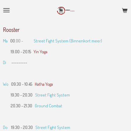
Ga
direct
naar
de
Rooster
hoofdinhoud
Ma
00
.00 -
Street Fight System (Binnenkort meer)
19.00 - 20.15
Yin Yoga
Di
---------
Wo
09.30 - 10.45
Hatha Yoga
19.30 - 20.30
Street Fight System
20.30 - 21.30
Ground Combat
Do
19.30 - 20.30
Street Fight System