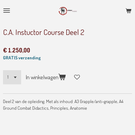
Ga
direct
naar
de
C.A. Instuctor Course Deel 2
hoofdinhoud
€ 1.250,00
GRATIS verzending
In winkelwagen
Deel 2 van de opleiding. Met als inhoud: A3 Grapple/anti-grapple, A4
Ground Combat Didactics, Principles, Anatomie