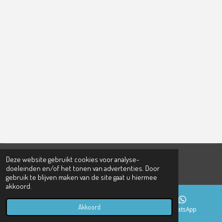
Deze website gebruikt cookies voor analyse-
© 2021 - 2022
The Backyard
doeleinden en/of het tonen van advertenties. Door
Powered by
JouwWeb
gebruik te blijven maken van de site gaat u hiermee
akkoord.
Akkoord
E-mailadres
Facebook
WhatsApp